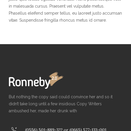
in malesuada cursus. Praesent vel vulputate metus.
Phasellus eleifend semper tellus, eu laoreet justo accumsan
vitae. Suspendisse fringilla rhoncus metus id ornare.
But nothing the copy said could convince her and so it
didn’t take long until a few insidious Copy Writers
ambushed her, made her drunk with
(0556) 501-889-322 or (0665) 577-133-001